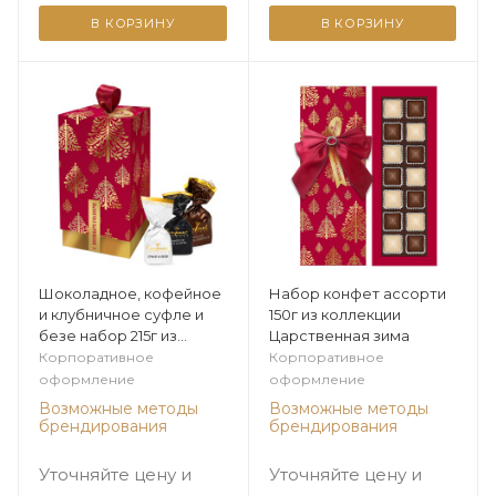
В КОРЗИНУ
В КОРЗИНУ
Шоколадное, кофейное
Набор конфет ассорти
и клубничное суфле и
150г из коллекции
безе набор 215г из
Царственная зима
коллекции Царственная
Корпоративное
Корпоративное
зима
оформление
оформление
Возможные методы
Возможные методы
брендирования
брендирования
Уточняйте цену и
Уточняйте цену и