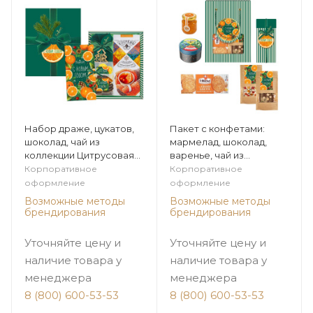
Набор драже, цукатов,
Пакет с конфетами:
шоколад, чай из
мармелад, шоколад,
коллекции Цитрусовая
варенье, чай из
зима
коллекции Цитрусовая
Корпоративное
Корпоративное
зима
оформление
оформление
Возможные методы
Возможные методы
брендирования
брендирования
Уточняйте цену и
Уточняйте цену и
наличие товара у
наличие товара у
менеджера
менеджера
8 (800) 600-53-53
8 (800) 600-53-53