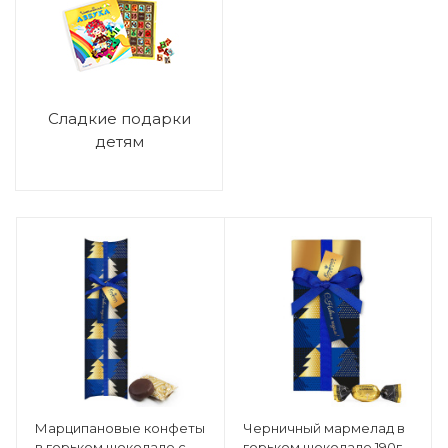
Сладкие подарки
детям
Марципановые конфеты
Черничный мармелад в
в горьком шоколаде с
горьком шоколаде 190г