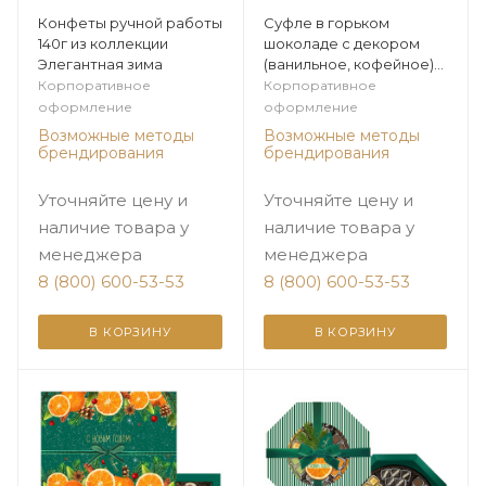
Конфеты ручной работы
Суфле в горьком
140г из коллекции
шоколаде с декором
Элегантная зима
(ванильное, кофейное)
180г из коллекции
Корпоративное
Корпоративное
Элегантная зима
оформление
оформление
Возможные методы
Возможные методы
брендирования
брендирования
Уточняйте цену и
Уточняйте цену и
наличие товара у
наличие товара у
менеджера
менеджера
8 (800) 600-53-53
8 (800) 600-53-53
В КОРЗИНУ
В КОРЗИНУ