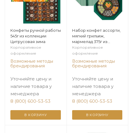
Конфеты ручной работы
Набор конфет ассорти,
545г из коллекции
мягкий грильяж,
Цитрусовая зима
мармелад 375г из
коллекции Цитрусовая
Корпоративное
Корпоративное
зима
оформление
оформление
Возможные методы
Возможные методы
брендирования
брендирования
Уточняйте цену и
Уточняйте цену и
наличие товара у
наличие товара у
менеджера
менеджера
8 (800) 600-53-53
8 (800) 600-53-53
В КОРЗИНУ
В КОРЗИНУ