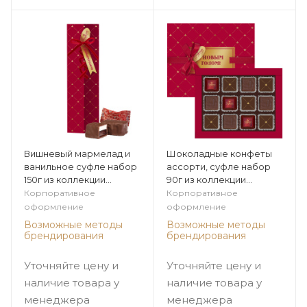
Вишневый мармелад и
Шоколадные конфеты
ванильное суфле набор
ассорти, суфле набор
150г из коллекции
90г из коллекции
Царственная зима
Царственная зима
Корпоративное
Корпоративное
оформление
оформление
Возможные методы
Возможные методы
брендирования
брендирования
Уточняйте цену и
Уточняйте цену и
наличие товара у
наличие товара у
менеджера
менеджера