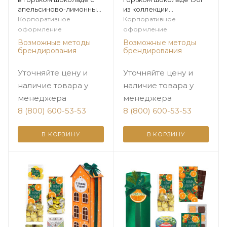
апельсиново-лимонным
из коллекции
джемом 120г из
Элегантная зима
Корпоративное
Корпоративное
коллекции Элегантная
оформление
оформление
зима
Возможные методы
Возможные методы
брендирования
брендирования
Уточняйте цену и
Уточняйте цену и
наличие товара у
наличие товара у
менеджера
менеджера
8 (800) 600-53-53
8 (800) 600-53-53
В КОРЗИНУ
В КОРЗИНУ