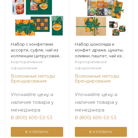
Набор с конфетами:
Набор шоколада и
ассорти, суфле, чай из
конфет: драже, цукаты,
коллекции Цитрусовая
оливки, паштет, чай из
зима
коллекции Цитрусовая
Корпоративное
Корпоративное
зима
оформление
оформление
Возможные методы
Возможные методы
брендирования
брендирования
Уточняйте цену и
Уточняйте цену и
наличие товара у
наличие товара у
менеджера
менеджера
8 (800) 600-53-53
8 (800) 600-53-53
В КОРЗИНУ
В КОРЗИНУ