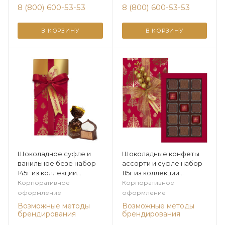
8 (800) 600-53-53
8 (800) 600-53-53
В КОРЗИНУ
В КОРЗИНУ
Шоколадное суфле и
Шоколадные конфеты
ванильное безе набор
ассорти и суфле набор
145г из коллекции
115г из коллекции
Царственная зима
Царственная зима
Корпоративное
Корпоративное
оформление
оформление
Возможные методы
Возможные методы
брендирования
брендирования