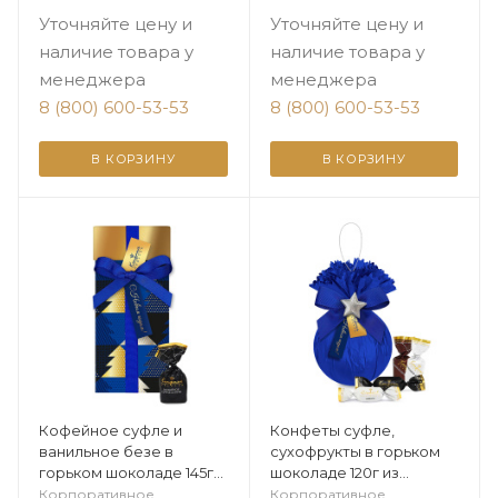
Уточняйте цену и
Уточняйте цену и
наличие товара у
наличие товара у
менеджера
менеджера
8 (800) 600-53-53
8 (800) 600-53-53
В КОРЗИНУ
В КОРЗИНУ
Кофейное суфле и
Конфеты суфле,
ванильное безе в
сухофрукты в горьком
горьком шоколаде 145г
шоколаде 120г из
из коллекции
коллекции Элегантная
Корпоративное
Корпоративное