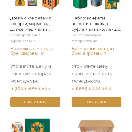
Домик с конфетами:
Набор: конфеты
ассорти, мармелад,
ассорти, шоколад,
драже, мед, чай из
суфле, чай из коллекции
коллекции Цитрусовая
Цитрусовая зима
Корпоративное
Корпоративное
зима
оформление
оформление
Возможные методы
Возможные методы
брендирования
брендирования
Уточняйте цену и
Уточняйте цену и
наличие товара у
наличие товара у
менеджера
менеджера
8 (800) 600-53-53
8 (800) 600-53-53
В КОРЗИНУ
В КОРЗИНУ