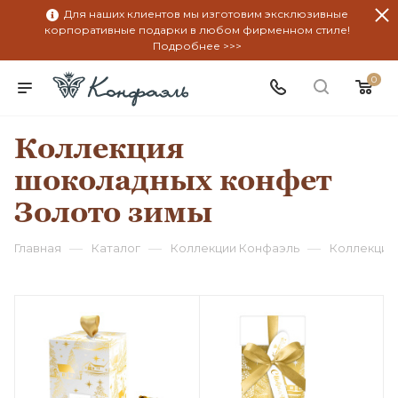
Для наших клиентов мы изготовим эксклюзивные
корпоративные подарки в любом фирменном стиле!
Подробнее >>>
0
Коллекция
шоколадных конфет
Золото зимы
—
—
—
Главная
Каталог
Коллекции Конфаэль
Коллекция