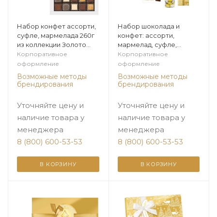
Набор конфет ассорти,
Набор шоколада и
суфле, мармелада 260г
конфет: ассорти,
из коллекции Золото
мармелад, суфле,
зимы
мягкий грильяж из
Корпоративное
Корпоративное
коллекции Золото зимы
оформление
оформление
Возможные методы
Возможные методы
брендирования
брендирования
Уточняйте цену и
Уточняйте цену и
наличие товара у
наличие товара у
менеджера
менеджера
8 (800) 600-53-53
8 (800) 600-53-53
В КОРЗИНУ
В КОРЗИНУ