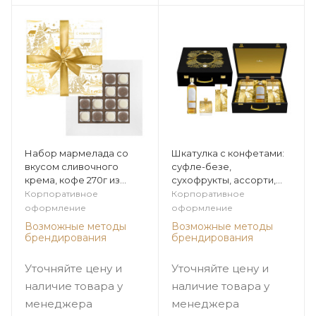
Набор мармелада со
Шкатулка с конфетами:
вкусом сливочного
суфле-безе,
крема, кофе 270г из
сухофрукты, ассорти,
коллекции Золото зимы
мягкий грильяж из
Корпоративное
Корпоративное
коллекции Золото зимы
оформление
оформление
Возможные методы
Возможные методы
брендирования
брендирования
Уточняйте цену и
Уточняйте цену и
наличие товара у
наличие товара у
менеджера
менеджера