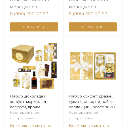
менеджера
менеджера
8 (800) 600-53-53
8 (800) 600-53-53
В КОРЗИНУ
В КОРЗИНУ
Набор шоколада и
Набор конфет: драже,
конфет: мармелад,
цукаты, ассорти, чай из
ассорти, драже,
коллекции Золото зимы
печенье из коллекции
Корпоративное
Корпоративное
Золото зимы
оформление
оформление
Возможные методы
Возможные методы