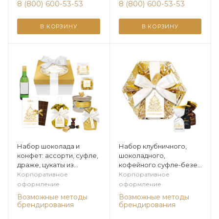
8 (800) 600-53-53
8 (800) 600-53-53
В КОРЗИНУ
В КОРЗИНУ
Набор шоколада и
Набор клубничного,
конфет: ассорти, суфле,
шоколадного,
драже, цукаты из
кофейного суфле-безе
коллекции Золото зимы
295г из коллекции
Корпоративное
Корпоративное
Золото зимы
оформление
оформление
Возможные методы
Возможные методы
брендирования
брендирования