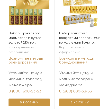
Набор фруктового
Набор золотой с
мармелада и суфле
конфетами ассорти 160г
золотой 210г из
из коллекции Золото
коллекции Золото зимы
зимы
Корпоративное
Корпоративное
оформление
оформление
Возможные методы
Возможные методы
брендирования
брендирования
Уточняйте цену и
Уточняйте цену и
наличие товара у
наличие товара у
менеджера
менеджера
8 (800) 600-53-53
8 (800) 600-53-53
В КОРЗИНУ
В КОРЗИНУ