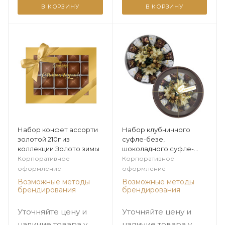
В КОРЗИНУ
В КОРЗИНУ
Набор конфет ассорти
Набор клубничного
золотой 210г из
суфле-безе,
коллекции Золото зимы
шоколадного суфле-
безе 265г из коллекции
Корпоративное
Корпоративное
Золото зимы
оформление
оформление
Возможные методы
Возможные методы
брендирования
брендирования
Уточняйте цену и
Уточняйте цену и
наличие товара у
наличие товара у