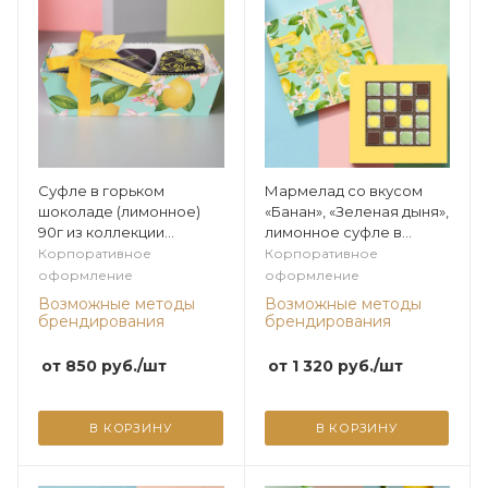
Суфле в горьком
Мармелад со вкусом
шоколаде (лимонное)
«Банан», «Зеленая дыня»,
90г из коллекции
лимонное суфле в
Лимонная
горьком шоколаде 225г
Корпоративное
Корпоративное
из коллекции Лимонная
оформление
оформление
Возможные методы
Возможные методы
брендирования
брендирования
от
850
руб.
/шт
от
1 320
руб.
/шт
В КОРЗИНУ
В КОРЗИНУ