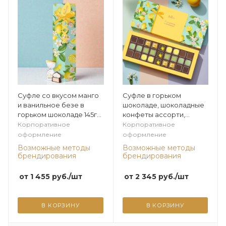
Суфле со вкусом манго
Суфле в горьком
и ванильное безе в
шоколаде, шоколадные
горьком шоколаде 145г
конфеты ассорти,
из коллекции Лимонная
мармелад со вкусами
Корпоративное
Корпоративное
«Банан», «Зеленая дыня»
оформление
оформление
300г из коллекции
Возможные методы
Возможные методы
Лимонная
брендирования
брендирования
от
1 455
руб.
/шт
от
2 345
руб.
/шт
В КОРЗИНУ
В КОРЗИНУ