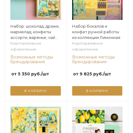
Набор: шоколад, драже,
Набор бокалов и
мармелад, конфеты
конфет ручной работы
ассорти, варенье, чай
из коллекции Лимонная
500г из коллекции
Корпоративное
Корпоративное
Лимонная
оформление
оформление
Возможные методы
Возможные методы
брендирования
брендирования
от
5 350
руб.
/шт
от
9 825
руб.
/шт
В КОРЗИНУ
В КОРЗИНУ