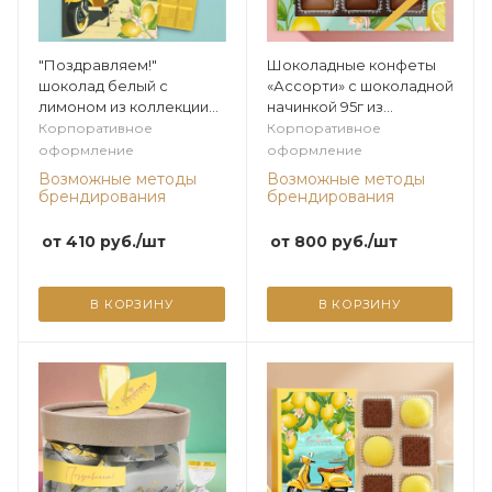
"Поздравляем!"
Шоколадные конфеты
шоколад белый с
«Ассорти» с шоколадной
лимоном из коллекции
начинкой 95г из
Лимонная
коллекции Лимонная
Корпоративное
Корпоративное
оформление
оформление
Возможные методы
Возможные методы
брендирования
брендирования
от
410
руб.
/шт
от
800
руб.
/шт
В КОРЗИНУ
В КОРЗИНУ