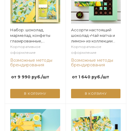
Набор: шоколад,
Ассорти настоящий
мармелад, конфеты
шоколад «Чай матча и
глазированные,
лимон» из коллекции
конфеты ассорти из
Экзотика
Корпоративное
Корпоративное
коллекции Лимонная
оформление
оформление
Возможные методы
Возможные методы
брендирования
брендирования
от
9 990
руб.
/шт
от
1 640
руб.
/шт
В КОРЗИНУ
В КОРЗИНУ