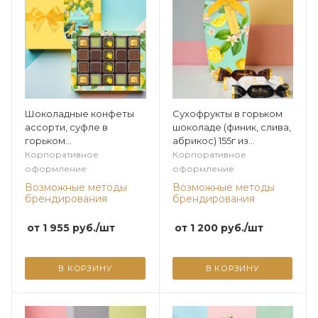
Шоколадные конфеты
Сухофрукты в горьком
ассорти, суфле в
шоколаде (финик, слива,
горьком
абрикос) 155г из
шоколаде(лимонное)
коллекции Лимонная
Корпоративное
Корпоративное
175г из коллекции
оформление
оформление
Лимонная
Возможные методы
Возможные методы
брендирования
брендирования
от
1 955
руб.
/шт
от
1 200
руб.
/шт
В КОРЗИНУ
В КОРЗИНУ