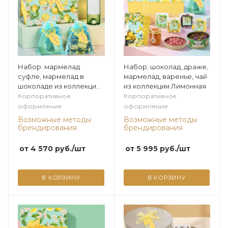
Набор: мармелад
Набор: шоколад, драже,
суфле, мармелад в
мармелад, варенье, чай
шоколаде из коллекции
из коллекции Лимонная
Лимонная
Корпоративное
Корпоративное
оформление
оформление
Возможные методы
Возможные методы
брендирования
брендирования
от
4 570
руб.
/шт
от
5 995
руб.
/шт
В КОРЗИНУ
В КОРЗИНУ