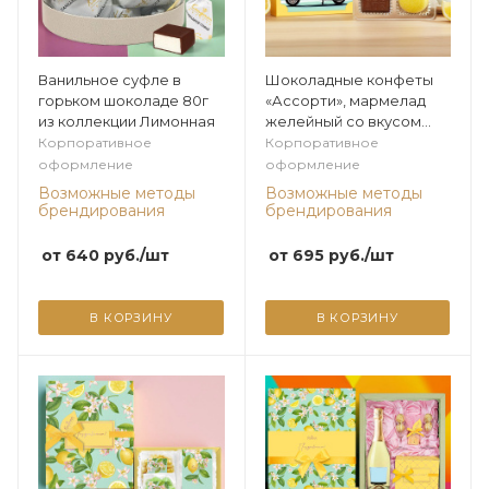
Ванильное суфле в
Шоколадные конфеты
горьком шоколаде 80г
«Ассорти», мармелад
из коллекции Лимонная
желейный со вкусом
«Банан» 80г из
Корпоративное
Корпоративное
коллекции Лимонная
оформление
оформление
Возможные методы
Возможные методы
брендирования
брендирования
от
640
руб.
/шт
от
695
руб.
/шт
В КОРЗИНУ
В КОРЗИНУ