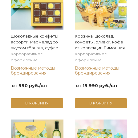
Шоколадные конфеты
Корзина: шоколад,
ассорти, мармелад со
конфеты, оливки, кофе
вкусом «Банан», суфле в
из коллекции Лимонная
горьком шоколаде
Корпоративное
Корпоративное
(лимонное) 125г из
оформление
оформление
коллекции Лимонная
Возможные методы
Возможные методы
брендирования
брендирования
от
990
руб.
/шт
от
19 990
руб.
/шт
В КОРЗИНУ
В КОРЗИНУ