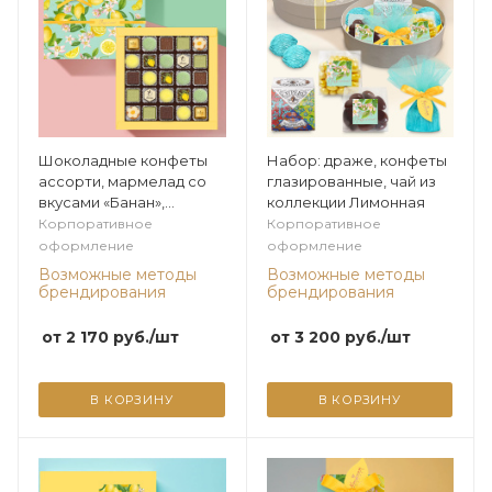
Шоколадные конфеты
Набор: драже, конфеты
ассорти, мармелад со
глазированные, чай из
вкусами «Банан»,
коллекции Лимонная
«Зеленая дыня», суфле в
Корпоративное
Корпоративное
горьком шоколаде
оформление
оформление
(лимонное) 295г из
Возможные методы
Возможные методы
коллекции Лимонная
брендирования
брендирования
от
2 170
руб.
/шт
от
3 200
руб.
/шт
В КОРЗИНУ
В КОРЗИНУ