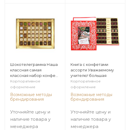
Шокотелеграмма Наша
Книга с конфетами
классная самая
ассорти Уважаемому
классная набор конфет
учителю! большая
ассорти
Корпоративное
Корпоративное
оформление
оформление
Возможные методы
Возможные методы
брендирования
брендирования
Уточняйте цену и
Уточняйте цену и
наличие товара у
наличие товара у
менеджера
менеджера