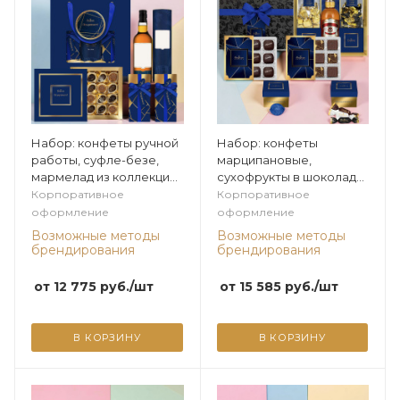
Набор: конфеты ручной
Набор: конфеты
работы, суфле-безе,
марципановые,
мармелад из коллекции
сухофрукты в шоколаде,
Мужская коллекция
ассорти из коллекции
Корпоративное
Корпоративное
Мужская коллекция
оформление
оформление
Возможные методы
Возможные методы
брендирования
брендирования
от
12 775
руб.
/шт
от
15 585
руб.
/шт
В КОРЗИНУ
В КОРЗИНУ