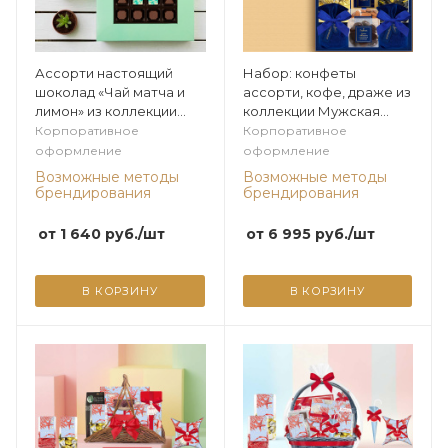
Ассорти настоящий
Набор: конфеты
шоколад «Чай матча и
ассорти, кофе, драже из
лимон» из коллекции
коллекции Мужская
Экзотика
коллекция
Корпоративное
Корпоративное
оформление
оформление
Возможные методы
Возможные методы
брендирования
брендирования
от
1 640
руб.
/шт
от
6 995
руб.
/шт
В КОРЗИНУ
В КОРЗИНУ