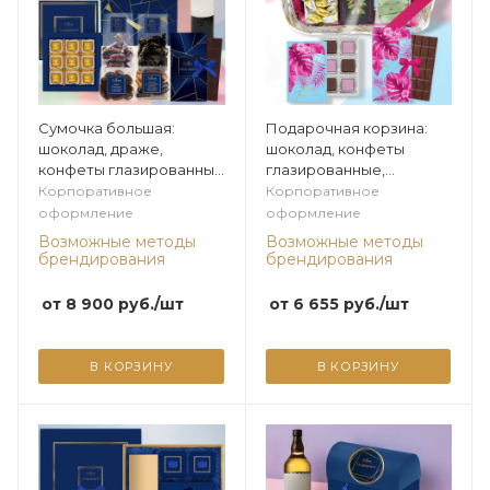
Сумочка большая:
Подарочная корзина:
шоколад, драже,
шоколад, конфеты
конфеты глазированные
глазированные,
610г из коллекции
шоколадные конфеты
Корпоративное
Корпоративное
Мужская коллекция
"Ассорти", чай из
оформление
оформление
коллекции Яркие
Возможные методы
Возможные методы
тропики
брендирования
брендирования
от
8 900
руб.
/шт
от
6 655
руб.
/шт
В КОРЗИНУ
В КОРЗИНУ