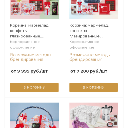
Корзина: мармелад,
Корзина: мармелад,
конфеты
конфеты
глазированные,
глазированные,
конфеты ручной
конфеты ручной
Корпоративное
Корпоративное
работы, шоколадные
работы, шоколадные
оформление
оформление
конфеты "Ассорти", чай
конфеты "Ассорти" из
Возможные методы
Возможные методы
из коллекции
коллекции Жемчужная
брендирования
брендирования
Жемчужная
от
9 995
руб.
/шт
от
7 200
руб.
/шт
В КОРЗИНУ
В КОРЗИНУ