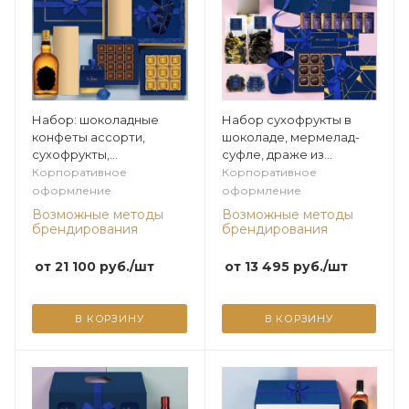
Набор: шоколадные
Набор сухофрукты в
конфеты ассорти,
шоколаде, мермелад-
сухофрукты,
суфле, драже из
марципановые из
коллекции Мужская
Корпоративное
Корпоративное
коллекции Мужская
коллекция
оформление
оформление
коллекция
Возможные методы
Возможные методы
брендирования
брендирования
от
21 100
руб.
/шт
от
13 495
руб.
/шт
В КОРЗИНУ
В КОРЗИНУ