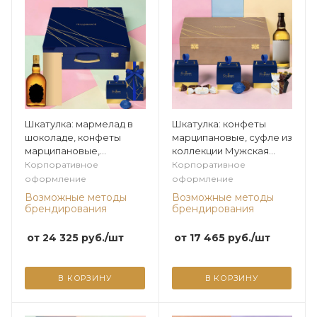
Шкатулка: мармелад в
Шкатулка: конфеты
шоколаде, конфеты
марципановые, суфле из
марципановые,
коллекции Мужская
сухофрукты в шоколаде
коллекция
Корпоративное
Корпоративное
из коллекции Мужская
оформление
оформление
коллекция
Возможные методы
Возможные методы
брендирования
брендирования
от
24 325
руб.
/шт
от
17 465
руб.
/шт
В КОРЗИНУ
В КОРЗИНУ