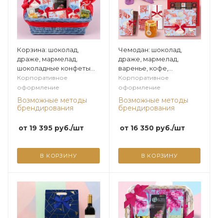
Корзина: шоколад,
Чемодан: шоколад,
драже, мармелад,
драже, мармелад,
шоколадные конфеты
варенье, кофе,
ассорти, чай, оливки,
шоколадные конфеты
Корпоративное
Корпоративное
варенье из коллекции
ассорти из коллекции
оформление
оформление
Жемчужная
Жемчужная
Возможные методы
Возможные методы
брендирования
брендирования
от
19 395
руб.
/шт
от
16 350
руб.
/шт
В КОРЗИНУ
В КОРЗИНУ