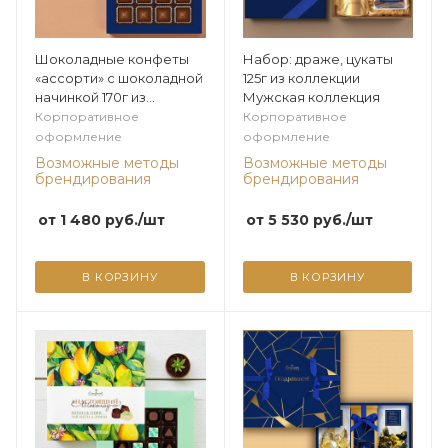
Шоколадные конфеты
Набор: драже, цукаты
«ассорти» с шоколадной
125г из коллекции
начинкой 170г из
Мужская коллекция
коллекции Мужская
Корпоративное
Корпоративное
коллекция
оформление
оформление
Возможные методы
Возможные методы
брендирования
брендирования
от
1 480
руб.
/шт
от
5 530
руб.
/шт
В КОРЗИНУ
В КОРЗИНУ