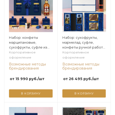
Набор: конфеты
Набор: сухофрукты,
марципановые,
мармелад, суфле,
сухофрукты, суфле из
конфеты ручной работы
коллекции Мужская
из коллекции Мужская
Корпоративное
Корпоративное
коллекция
коллекция
оформление
оформление
Возможные методы
Возможные методы
брендирования
брендирования
от
15 990
руб.
/шт
от
26 495
руб.
/шт
В КОРЗИНУ
В КОРЗИНУ