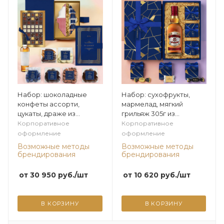
Набор: шоколадные
Набор: сухофрукты,
конфеты ассорти,
мармелад, мягкий
цукаты, драже из
грильяж 305г из
коллекции Мужская
коллекции Мужская
Корпоративное
Корпоративное
коллекция
коллекция
оформление
оформление
Возможные методы
Возможные методы
брендирования
брендирования
от
30 950
руб.
/шт
от
10 620
руб.
/шт
В КОРЗИНУ
В КОРЗИНУ