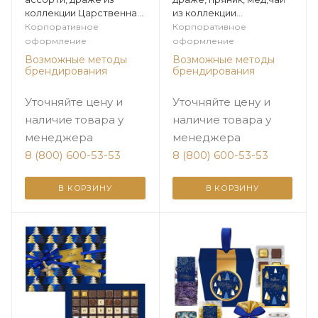
коллекции Царственная
из коллекции
зима
Элегантная зима
Корпоративное
Корпоративное
оформление
оформление
Возможные методы
Возможные методы
брендирования
брендирования
Уточняйте цену и
Уточняйте цену и
наличие товара у
наличие товара у
менеджера
менеджера
8 (800) 600-53-53
8 (800) 600-53-53
В КОРЗИНУ
В КОРЗИНУ