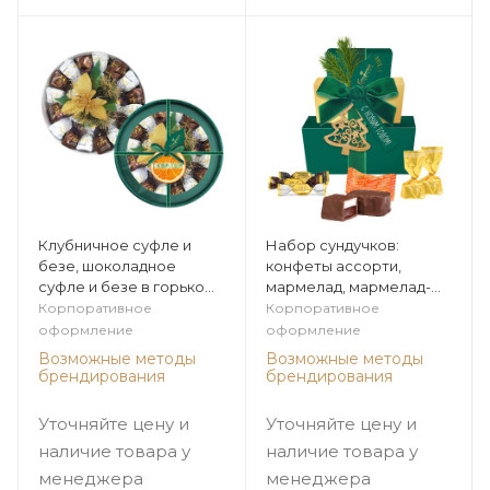
Клубничное суфле и
Набор сундучков:
безе, шоколадное
конфеты ассорти,
суфле и безе в горьком
мармелад, мармелад-
шоколаде 230г из
суфле 250г из коллекции
Корпоративное
Корпоративное
коллекции Цитрусовая
Цитрусовая зима
оформление
оформление
зима
Возможные методы
Возможные методы
брендирования
брендирования
Уточняйте цену и
Уточняйте цену и
наличие товара у
наличие товара у
менеджера
менеджера