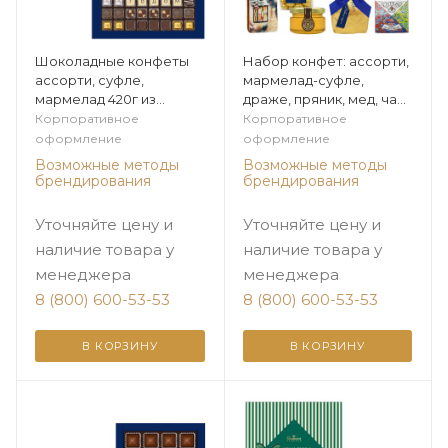
Шоколадные конфеты
Набор конфет: ассорти,
ассорти, суфле,
мармелад-суфле,
мармелад 420г из
драже, пряник, мед, чай
коллекции Элегантная
из коллекции
Корпоративное
Корпоративное
зима
Элегантная зима
оформление
оформление
Возможные методы
Возможные методы
брендирования
брендирования
Уточняйте цену и
Уточняйте цену и
наличие товара у
наличие товара у
менеджера
менеджера
8 (800) 600-53-53
8 (800) 600-53-53
В КОРЗИНУ
В КОРЗИНУ