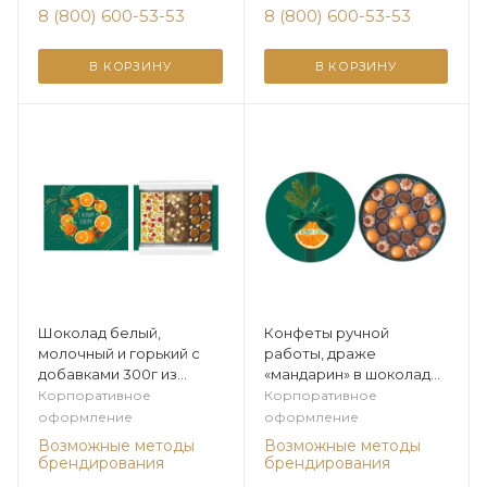
8 (800) 600-53-53
8 (800) 600-53-53
В КОРЗИНУ
В КОРЗИНУ
Шоколад белый,
Конфеты ручной
молочный и горький с
работы, драже
добавками 300г из
«мандарин» в шоколаде
коллекции Цитрусовая
из коллекции
Корпоративное
Корпоративное
зима
Цитрусовая зима
оформление
оформление
Возможные методы
Возможные методы
брендирования
брендирования