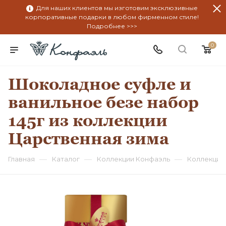
Для наших клиентов мы изготовим эксклюзивные
корпоративные подарки в любом фирменном стиле!
Подробнее >>>
0
Шоколадное суфле и
ванильное безе набор
145г из коллекции
Царственная зима
—
—
—
Главная
Каталог
Коллекции Конфаэль
Коллекция