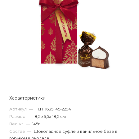
Характеристики
Артикул
—
Н.НК635.145-2294
Размер
—
8,5 х6,5х 18,5 см
Вес, кг
—
145г
Состав
—
Шоколадное суфле и ванильное безе в
горьком шоколаде