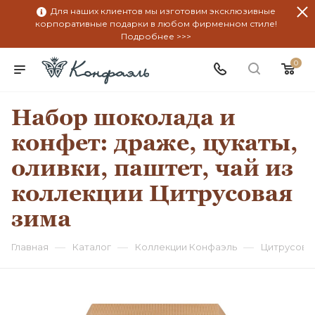
Для наших клиентов мы изготовим эксклюзивные
корпоративные подарки в любом фирменном стиле!
Подробнее >>>
0
Набор шоколада и
конфет: драже, цукаты,
оливки, паштет, чай из
коллекции Цитрусовая
зима
—
—
—
Главная
Каталог
Коллекции Конфаэль
Цитрусова