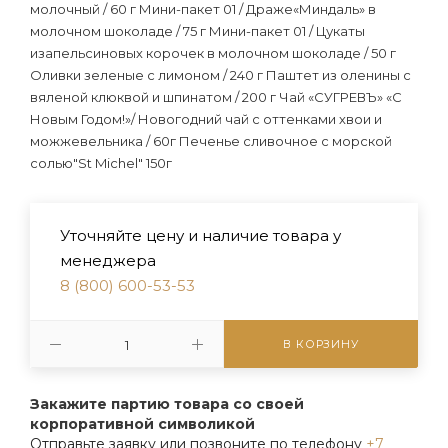
молочный / 60 г Мини-пакет 01 / Драже«Миндаль» в
молочном шоколаде / 75 г Мини-пакет 01 / Цукаты
изапельсиновых корочек в молочном шоколаде / 50 г
Оливки зеленые с лимоном / 240 г Паштет из оленины с
вяленой клюквой и шпинатом / 200 г Чай «СУГРЕВЪ» «С
Новым Годом!»/ Новогодний чай с оттенками хвои и
можжевельника / 60г Печенье сливочное с морской
солью"St Michel" 150г
Уточняйте цену и наличие товара у
менеджера
8 (800) 600-53-53
В КОРЗИНУ
Закажите партию товара со своей
корпоративной символикой
Отправьте заявку или позвоните по телефону
+7