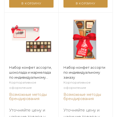
В КОРЗИНУ
В КОРЗИНУ
Набор конфет ассорти,
Набор конфет ассорти
шоколада и мармелада
по индивидуальному
по индивидуальному
заказу
заказу
Корпоративное
Корпоративное
оформление
оформление
Возможные методы
Возможные методы
брендирования
брендирования
Уточняйте цену и
Уточняйте цену и
наличие товара у
наличие товара у