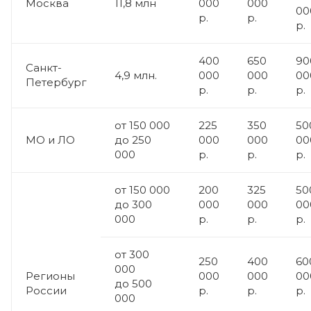
Москва
11,8 млн
000
000
00
р.
р.
р.
400
650
90
Санкт-
4,9 млн.
000
000
00
Петербург
р.
р.
р.
от 150 000
225
350
50
МО и ЛО
до 250
000
000
00
000
р.
р.
р.
от 150 000
200
325
50
до 300
000
000
00
000
р.
р.
р.
от 300
250
400
60
000
Регионы
000
000
00
до 500
России
р.
р.
р.
000