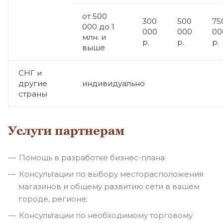
от 500
300
500
75
000 до 1
000
000
00
млн. и
р.
р.
р.
выше
СНГ и
другие
индивидуально
страны
Услуги партнерам
Помощь в разработке
бизнес-плана
Консультации по выбору месторасположения
магазинов и общему развитию сети в вашем
городе, регионе;
Консультации по необходимому торговому