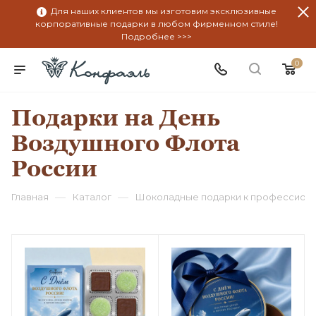
Для наших клиентов мы изготовим эксклюзивные
корпоративные подарки в любом фирменном стиле!
Подробнее >>>
0
Подарки на День
Воздушного Флота
России
—
—
Главная
Каталог
Шоколадные подарки к профессион