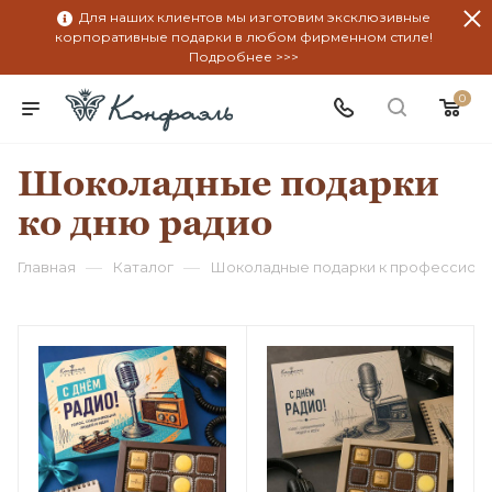
Для наших клиентов мы изготовим эксклюзивные
корпоративные подарки в любом фирменном стиле!
Подробнее >>>
0
Шоколадные подарки
ко дню радио
—
—
Главная
Каталог
Шоколадные подарки к профессион