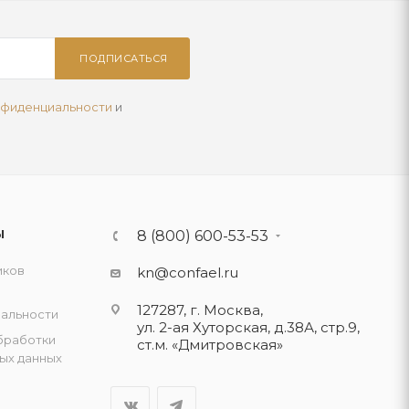
ПОДПИСАТЬСЯ
нфиденциальности
и
Ы
8 (800) 600-53-53
иков
kn@confael.ru
127287, г. Москва,
альности
ул. 2-ая Хуторская, д.38А, стр.9,
бработки
ст.м. «Дмитровская»
ых данных