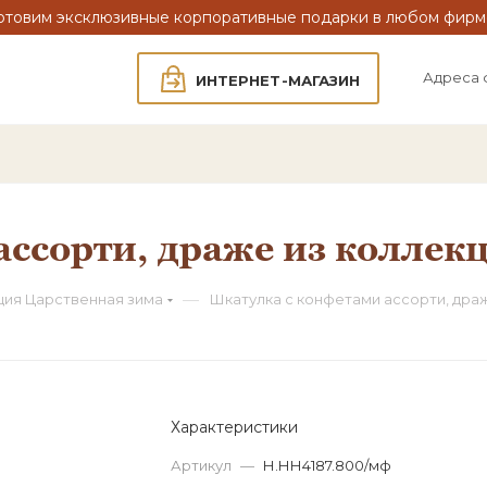
отовим эксклюзивные корпоративные подарки в любом фирм
Адреса 
ИНТЕРНЕТ-МАГАЗИН
ассорти, драже из коллек
—
ция Царственная зима
Шкатулка с конфетами ассорти, дра
Характеристики
Артикул
—
Н.НН4187.800/мф