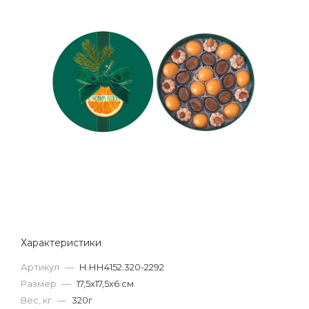
Характеристики
Артикул
—
Н.НН4152.320-2292
Размер
—
17,5х17,5х6 см
Вес, кг
—
320г