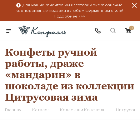
Для наших клиентов мы изготовим эксклюзивные
корпоративные подарки в любом фирменном стиле!
Подробнее >>>
0
Конфеты ручной
работы, драже
«мандарин» в
шоколаде из коллекции
Цитрусовая зима
—
—
—
Главная
Каталог
Коллекции Конфаэль
Цитрусова