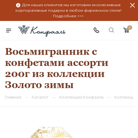
Для наших клиентов мы изготовим эксклюзивные
корпоративные подарки в любом фирменном стиле!
Подробнее >>>
0
Восьмигранник с
конфетами ассорти
200г из коллекции
Золото зимы
—
—
—
Главная
Каталог
Коллекции Конфаэль
Коллекция