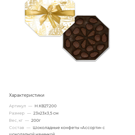
Характеристики
Артикул
—
Н.КВ27.200
Размер
—
23х23х3,5 см
Вес, кг
—
200г
Состав
—
Шоколадные конфеты «Ассорти» с
шоколадной начинкой