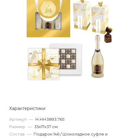
Характеристики
Артикул
—
Н.НН3893.765
Размер
—
35х17х37 см
Состав
—
Подарок 146 / Шоколадное суфле и