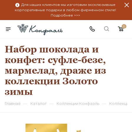
Для наших клиентов мы изготовим эксклюзивные
корпоративные подарки в любом фирменном стиле!
Подробнее >>>
0
Набор шоколада и
конфет: суфле-безе,
мармелад, драже из
коллекции Золото
зимы
—
—
—
Главная
Каталог
Коллекции Конфаэль
Коллекция