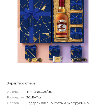
Характеристики
Артикул
—
НН4348.305/мф
Размер
—
30х19х11см
Состав
—
Подарок 010 / Конфеты«Сухофрукты» в