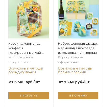
Корзина: мармелад,
Набор: шоколад, драже,
конфеты
мармелад в шоколаде
глазированные, чай,
из коллекции Лимонная
варенье из коллекции
Корпоративное
Корпоративное
Лимонная
оформление
оформление
Возможные методы
Возможные методы
брендирования
брендирования
от
6 500
руб.
/шт
от
7 245
руб.
/шт
В КОРЗИНУ
В КОРЗИНУ