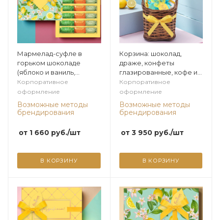
Мармелад-суфле в
Корзина: шоколад,
горьком шоколаде
драже, конфеты
(яблоко и ваниль,
глазированные, кофе из
апельсин и ваниль,
коллекции Лимонная
Корпоративное
Корпоративное
виноград и ваниль) 270г
оформление
оформление
из коллекции Лимонная
Возможные методы
Возможные методы
брендирования
брендирования
от
1 660
руб.
/шт
от
3 950
руб.
/шт
В КОРЗИНУ
В КОРЗИНУ