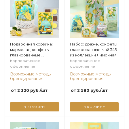
Подарочная корзина:
Набор: драже, конфеты
мармелад, конфеты
глазированные, чай 345г
глазированные,
из коллекции Лимонная
конфеты "Ассорти" из
Корпоративное
Корпоративное
коллекции Лимонная
оформление
оформление
Возможные методы
Возможные методы
брендирования
брендирования
от
2 320
руб.
/шт
от
2 580
руб.
/шт
В КОРЗИНУ
В КОРЗИНУ