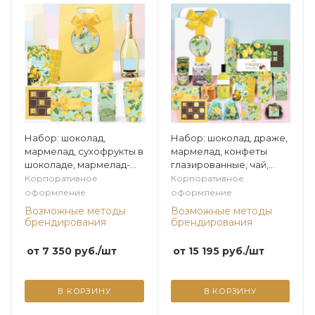
Набор: шоколад,
Набор: шоколад, драже,
мармелад, сухофрукты в
мармелад, конфеты
шоколаде, мармелад-
глазированные, чай,
суфле в шоколаде из
варенье из коллекции
Корпоративное
Корпоративное
коллекции Лимонная
Лимонная
оформление
оформление
Возможные методы
Возможные методы
брендирования
брендирования
от
7 350
руб.
/шт
от
15 195
руб.
/шт
В КОРЗИНУ
В КОРЗИНУ