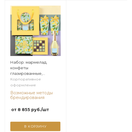
Набор: мармелад,
конфеты
глазированные,
конфеты ассорти из
Корпоративное
коллекции Лимонная
оформление
Возможные методы
брендирования
от
8 855
руб.
/шт
В КОРЗИНУ