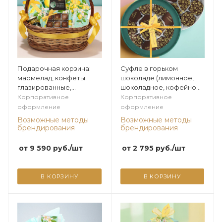
Подарочная корзина:
Суфле в горьком
мармелад, конфеты
шоколаде (лимонное,
глазированные,
шоколадное, кофейное)
шоколадные конфеты
с декором 360г из
Корпоративное
Корпоративное
"Ассорти", чай, оливки из
коллекции Лимонная
оформление
оформление
коллекции Лимонная
Возможные методы
Возможные методы
брендирования
брендирования
от
9 590
руб.
/шт
от
2 795
руб.
/шт
В КОРЗИНУ
В КОРЗИНУ