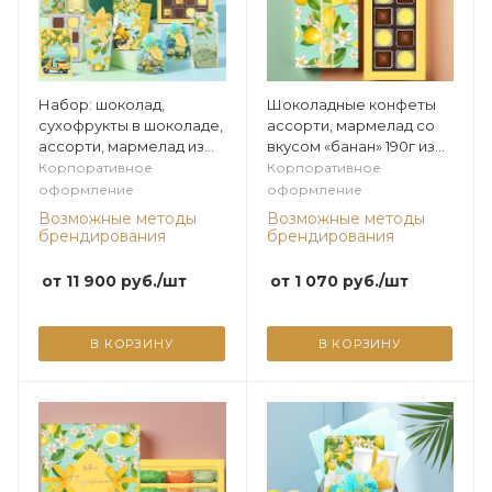
Набор: шоколад,
Шоколадные конфеты
сухофрукты в шоколаде,
ассорти, мармелад со
ассорти, мармелад из
вкусом «банан» 190г из
коллекции Лимонная
коллекции Лимонная
Корпоративное
Корпоративное
оформление
оформление
Возможные методы
Возможные методы
брендирования
брендирования
от
11 900
руб.
/шт
от
1 070
руб.
/шт
В КОРЗИНУ
В КОРЗИНУ