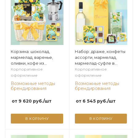
Корзина: шоколад,
Набор: драже, конфеты
мармелад, варенье,
ассорти, мармелад,
оливки, кофе из
мармелад-суфле в
коллекции Лимонная
шоколаде из коллекции
Корпоративное
Корпоративное
Лимонная
оформление
оформление
Возможные методы
Возможные методы
брендирования
брендирования
от
9 620
руб.
/шт
от
6 545
руб.
/шт
В КОРЗИНУ
В КОРЗИНУ