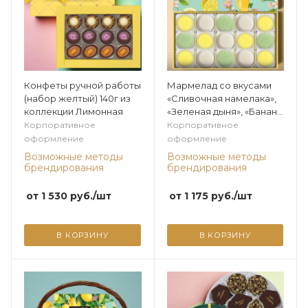
Конфеты ручной работы
Мармелад со вкусами
(набор желтый) 140г из
«Сливочная намелака»,
коллекции Лимонная
«Зеленая дыня», «Банан»
255г из коллекции
Корпоративное
Корпоративное
Лимонная
оформление
оформление
Возможные методы
Возможные методы
брендирования
брендирования
от
1 530
руб.
/шт
от
1 175
руб.
/шт
В КОРЗИНУ
В КОРЗИНУ