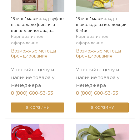
"9 мая" мармелад-суфле
"9 мая" мармелад в
в шоколаде (вишня и
шоколаде из коллекции
ваниль, виноград и
9 Мая
ваниль) из коллекции 9
Корпоративное
Корпоративное
Мая
оформление
оформление
Возможные методы
Возможные методы
брендирования
брендирования
Уточняйте цену и
Уточняйте цену и
наличие товара у
наличие товара у
менеджера
менеджера
8 (800) 600-53-53
8 (800) 600-53-53
В КОРЗИНУ
В КОРЗИНУ