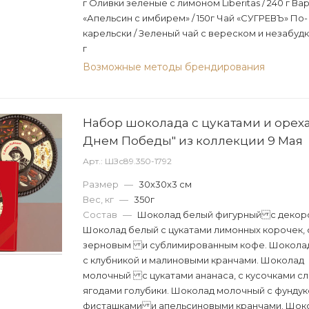
г Оливки зеленые с лимоном Liberitas / 240 г Ва
«Апельсин с имбирем» / 150г Чай «СУГРЕВЪ» По-
карельски / Зеленый чай с вереском и незабудк
г
Возможные методы брендирования
Набор шоколада с цукатами и орех
Днем Победы" из коллекции 9 Мая
Арт.: ШЗс89.350-1792
Размер
—
30х30х3 см
Вес, кг
—
350г
Состав
—
Шоколад белый фигурный с декор
Шоколад белый с цукатами лимонных корочек, 
зерновым и сублимированным кофе. Шокола
с клубникой и малиновыми кранчами. Шоколад
молочный с цукатами ананаса, с кусочками сл
ягодами голубики. Шоколад молочный с фундук
фисташками и апельсиновыми кранчами. Шок