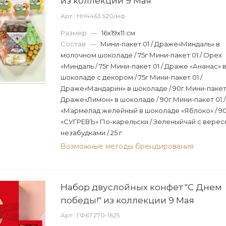
из коллекции 9 Мая
Арт.: НН4463.520/мф
Размер
—
16х19х11 см
Состав
—
Мини-пакет 01 / Драже«Миндаль» в
молочном шоколаде / 75г Мини-пакет 01 / Орех
«Миндаль / 75г Мини-пакет 01 / Драже «Ананас» 
шоколаде с декором / 75г Мини-пакет 01 /
Драже«Мандарин» в шоколаде / 90г Мини-пакет 
Драже«Лимон» в шоколаде / 90г Мини-пакет 01 
«Мармелад желейный в шоколаде «Яблоко» / 90
«СУГРЕВЪ» По-карельски / Зеленыйчай с верес
незабудками / 25 г
Возможные методы брендирования
Набор двуслойных конфет "С Днем
победы!" из коллекции 9 Мая
Арт.: ГФ67.270-1625