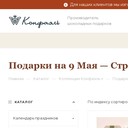
Для наших клиентов мы изг
Производитель
шоколадных подарков
Подарки на 9 Мая — Ст
—
—
—
Главная
Каталог
Коллекции Конфаэль
Подарки
По индексу сортиро
КАТАЛОГ
Календарь праздников