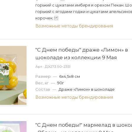
горький с цукатами имбиря и орехом Пекан. Ш
горький с ягодами годжи и цукатами апельсино
корочек.
Возможные методы брендирования
"С Днем победы" драже «Лимон» в
шоколаде из коллекции 9 Мая
Арт.: ДЭ273.90-2351
Размер
—
6х4,5х8 см
Вес, кг
—
90г
Состав
—
Драже «Лимон» в шоколаде
Возможные методы брендирования
"С Днем победы!" мармелад в шоко