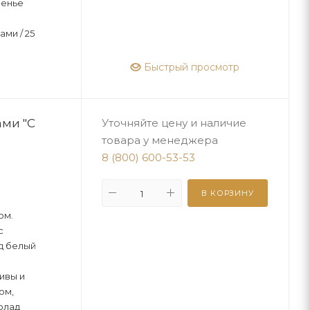
ренье
ами / 25
Быстрый просмотр
ами "С
Уточняйте цену и наличие
товара у менеджера
8 (800) 600-53-53
В КОРЗИНУ
ом.
с
д белый
ивы и
ом,
олад