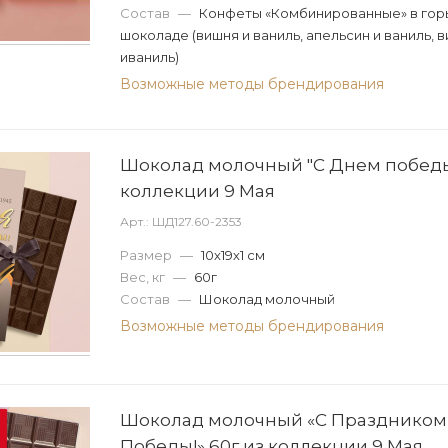
Состав
—
Конфеты «Комбинированные» в гор
шоколаде (вишня и ваниль, апельсин и ваниль, 
иваниль)
Возможные методы брендирования
Шоколад молочный "С Днем победы
коллекции 9 Мая
Арт.: ШД127.60-2353
Размер
—
10х19х1 см
Вес, кг
—
60г
Состав
—
Шоколад молочный
Возможные методы брендирования
Шоколад молочный «С Праздником
Победы!» 60г из коллекции 9 Мая