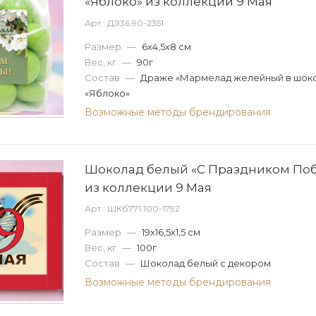
«Яблоко» из коллекции 9 Мая
Арт.: ДЭ36.90-2351
Размер
—
6х4,5х8 см
Вес, кг
—
90г
Состав
—
Драже «Мармелад желейный в шок
«Яблоко»
Возможные методы брендирования
Шоколад белый «С Праздником Поб
из коллекции 9 Мая
Арт.: ШКб771.100-1792
Размер
—
19х16,5х1,5 см
Вес, кг
—
100г
Состав
—
Шоколад белый с декором
Возможные методы брендирования