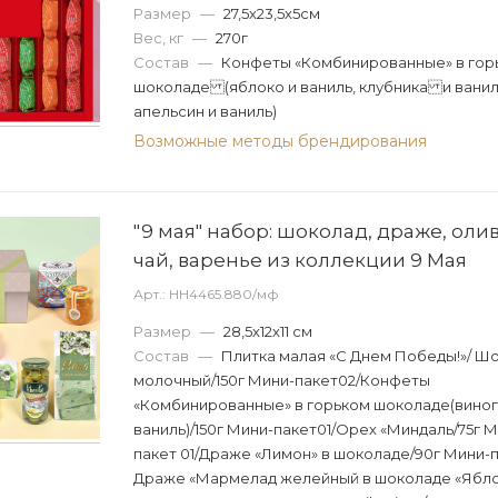
Размер
—
27,5х23,5х5см
Вес, кг
—
270г
Состав
—
Конфеты «Комбинированные» в гор
шоколаде (яблоко и ваниль, клубника и ванил
апельсин и ваниль)
Возможные методы брендирования
"9 мая" набор: шоколад, драже, олив
чай, варенье из коллекции 9 Мая
Арт.: НН4465.880/мф
Размер
—
28,5х12х11 см
Состав
—
Плитка малая «С Днем Победы!»/ Ш
молочный/150г Мини-пакет02/Конфеты
«Комбинированные» в горьком шоколаде(виног
ваниль)/150г Мини-пакет01/Орех «Миндаль/75г М
пакет 01/Драже «Лимон» в шоколаде/90г Мини-па
Драже «Мармелад желейный в шоколаде «Яблок