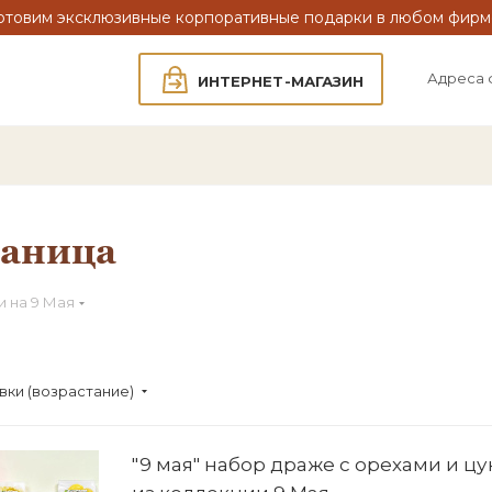
отовим эксклюзивные корпоративные подарки в любом фирм
Адреса 
ИНТЕРНЕТ-МАГАЗИН
раница
 на 9 Мая
вки (возрастание)
"9 мая" набор драже с орехами и цу