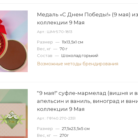
Медаль «С Днем Победы!» (9 мая) и
коллекции 9 Мая
Арт.: ШМг5.70-1813
Размер
—
11х13,5х1 см
Вес, кг
—
70 г
Состав
—
Шоколад горький
Возможные методы брендирования
"9 мая!" суфле-мармелад (вишня и в
апельсин и ваниль, виноград и вани
коллекции 9 Мая
Арт.: ГФ140.270-2351
Размер
—
27,5х23,5х5 см
Вес, кг
—
270г