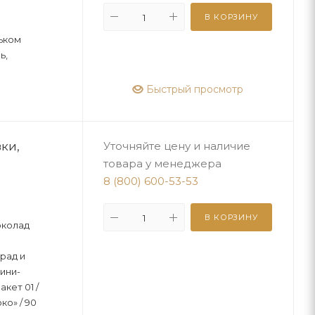
В КОРЗИНУ
ьком
ь,
Быстрый просмотр
ки,
Уточняйте цену и наличие
товара у менеджера
8 (800) 600-53-53
В КОРЗИНУ
околад
рад и
ини-
кет 01 /
о» / 90