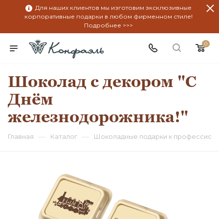
Для наших клиентов мы изготовим эксклюзивные
корпоративные подарки в любом фирменном стиле!
Подробнее >>>
0
Шоколад с декором "С
Днём
железнодорожника!"
—
—
Главная
Каталог
Шоколадные подарки к профессион