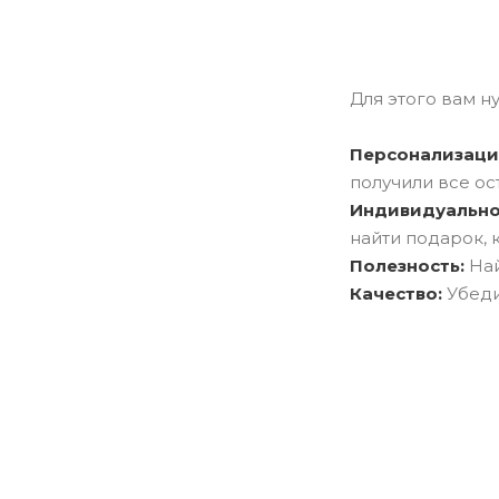
Для этого вам н
Персонализаци
получили все ос
Индивидуально
найти подарок, 
Полезность:
Най
Качество:
Убеди