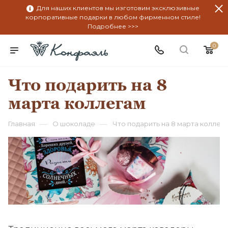
Для наших клиентов мы изготовим эксклюзивные
корпоративные подарки в любом фирменном стиле!
Подробнее >>>
0
Что подарить на 8
марта коллегам
—
—
Главная
О шоколаде
Что подарить на 8 марта коллег