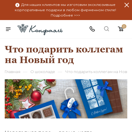
Для наших клиентов мы изготовим эксклюзивные
корпоративные подарки в любом фирменном стиле!
Подробнее >>>
0
Что подарить коллегам
на Новый год
—
—
Главная
О шоколаде
Что подарить коллегам на Новый