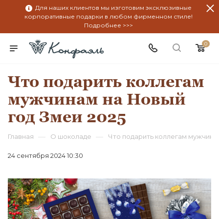
Для наших клиентов мы изготовим эксклюзивные
корпоративные подарки в любом фирменном стиле!
Подробнее >>>
0
Что подарить коллегам
мужчинам на Новый
год Змеи 2025
—
—
Главная
О шоколаде
Что подарить коллегам мужчинам
24 сентября 2024 10:30