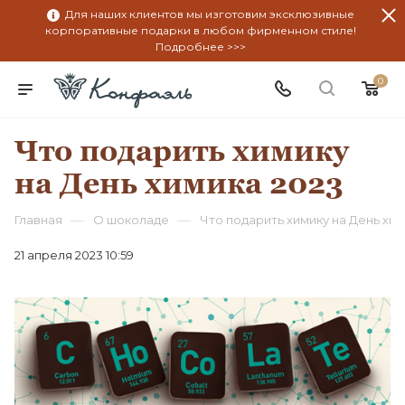
Для наших клиентов мы изготовим эксклюзивные
корпоративные подарки в любом фирменном стиле!
Подробнее >>>
0
Что подарить химику
на День химика 2023
—
—
Главная
О шоколаде
Что подарить химику на День хим
21 апреля 2023 10:59