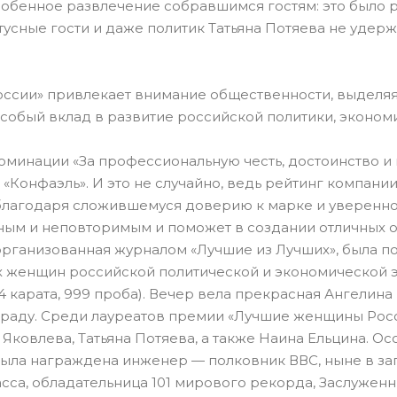
собенное развлечение собравшимся гостям: это было 
статусные гости и даже политик Татьяна Потяева не уде
сии» привлекает внимание общественности, выделяя
собый вклад в развитие российской политики, экономик
минации «За профессиональную честь, достоинство и 
 «Конфаэль». И это не случайно, ведь рейтинг компан
благодаря сложившемуся доверию к марке и увереннос
ьным и неповторимым и поможет в создании отличных
организованная журналом «Лучшие из Лучших», была
х женщин российской политической и экономической 
 карата, 999 проба). Вечер вела прекрасная Ангелина 
граду. Среди лауреатов премии «Лучшие женщины Рос
 Яковлева, Татьяна Потяева, а также Наина Ельцина. О
была награждена инженер — полковник ВВС, ныне в зап
асса, обладательница 101 мирового рекорда, Заслуже