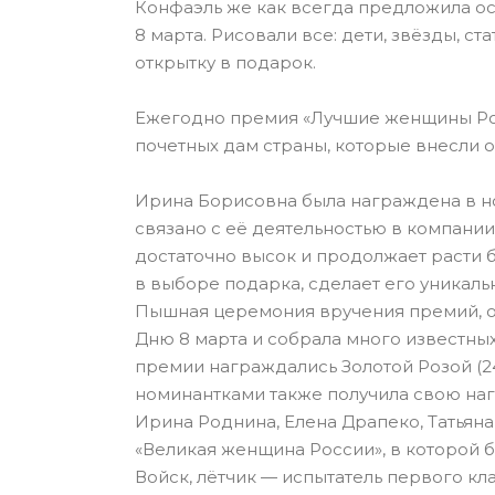
Конфаэль же как всегда предложила о
8 марта. Рисовали все: дети, звёзды, 
открытку в подарок.
Ежегодно премия «Лучшие женщины Рос
почетных дам страны, которые внесли о
Ирина Борисовна была награждена в но
связано с её деятельностью в компании
достаточно высок и продолжает расти 
в выборе подарка, сделает его уникал
Пышная церемония вручения премий, 
Дню 8 марта и собрала много известны
премии награждались Золотой Розой (24
номинантками также получила свою на
Ирина Роднина, Елена Драпеко, Татьяна
«Великая женщина России», в которой 
Войск, лётчик — испытатель первого кл