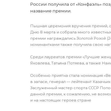
России получила от «Конфаэль» п
название премии.
Пышная церемония вручения премий, 
Дню 8 марта и собрала много известны
премии награждались Золотой Розой (24
номинантками также получила свою наг
Среди лауреатов премии «Лучшие женщ
Яковлева, Татьяна Потяева, а также Наи
Особенно приятна стала номинация «Ве
в запасе, генерал — лейтенант Казачьих
Заслуженный мастер спорта СССР Попов
данной премии, к сожалению, не возмож
и на настоящих героев стране