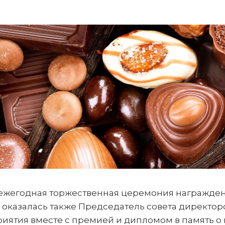
ла ежегодная торжественная церемония награж
й оказалась также Председатель совета директо
иятия вместе с премией и дипломом в память о