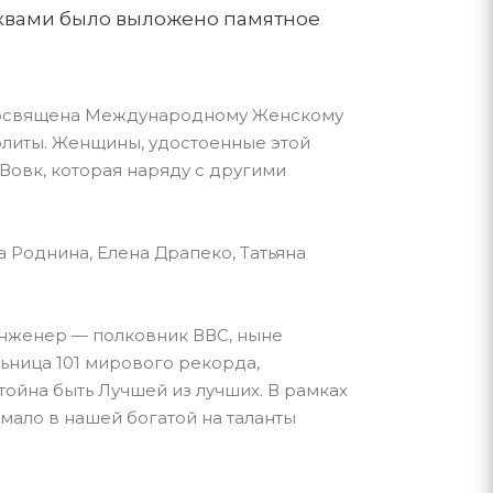
уквами было выложено памятное
 посвящена Международному Женскому
элиты. Женщины, удостоенные этой
Вовк, которая наряду с другими
Роднина, Елена Драпеко, Татьяна
инженер — полковник ВВС, ныне
льница 101 мирового рекорда,
ойна быть Лучшей из лучших. В рамках
мало в нашей богатой на таланты