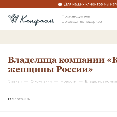
Для наших клиентов мы изг
Производитель
шоколадных подарков
Владелица компании «К
женщины России»
—
—
—
Главная
О компании
Новости
Владелица компа
19 марта 2012