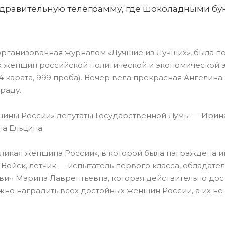
оздравительную телеграмму, где шоколадными б
организованная журналом «Лучшие из Лучших», была
х женщин российской политической и экономической 
 карата, 999 проба). Вечер вела прекрасная Ангелина 
раду.
ины России» депутаты Государственной Думы — Ирина 
на Ельцина.
ликая женщина России», в которой была награждена 
 Войск, лётчик — испытатель первого класса, обладате
ич Марина Лаврентьевна, которая действительно дост
но наградить всех достойных женщин России, а их не 