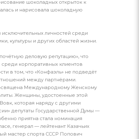
рисование шоколадных открыток к
ржалась и нарисовала шоколадную
 исключительных личностей среди
и, культуры и других областей жизни.
почётную деловую репутацию», что
ии среди корпоративных клиентов
ти в том, что «Конфаэль» не подведёт
 отношений между партнёрами.
 посвящена Международному Женскому
элиты. Женщины, удостоенные этой
Вовк, которая наряду с другими
сии» депутаты Государственной Думы —
собенно приятна стала номинация
асе, генерал — лейтенант Казачьих
нный мастер спорта СССР Попович