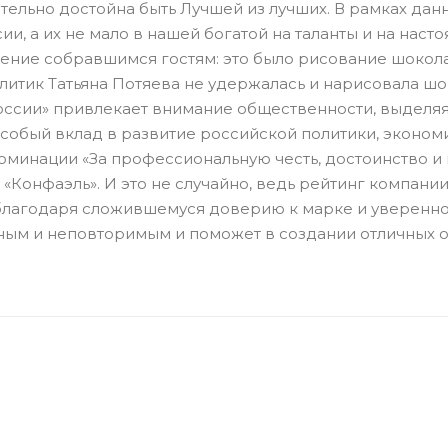
тельно достойна быть Лучшей из лучших. В рамках дан
и, а их не мало в нашей богатой на таланты и на наст
ние собравшимся гостям: это было рисование шоколад
политик Татьяна Потяева не удержалась и нарисовала ш
сии» привлекает внимание общественности, выделяя
собый вклад в развитие российской политики, экономик
минации «За профессиональную честь, достоинство и 
 «Конфаэль». И это не случайно, ведь рейтинг компан
благодаря сложившемуся доверию к марке и увереннос
ьным и неповторимым и поможет в создании отличных