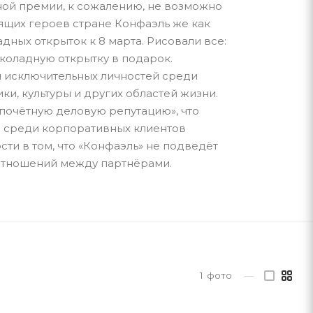
ной премии, к сожалению, не возможно
оящих героев стране Конфаэль же как
ных открыток к 8 марта. Рисовали все:
околадную открытку в подарок.
 исключительных личностей среди
и, культуры и других областей жизни.
почётную деловую репутацию», что
ии среди корпоративных клиентов
ти в том, что «Конфаэль» не подведёт
 отношений между партнёрами.
1
фото
—