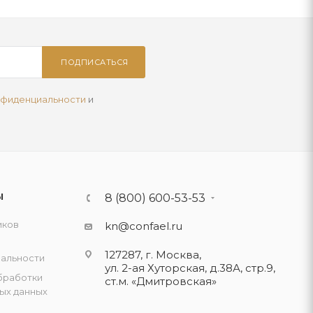
ПОДПИСАТЬСЯ
нфиденциальности
и
Ы
8 (800) 600-53-53
иков
kn@confael.ru
127287, г. Москва,
альности
ул. 2-ая Хуторская, д.38А, стр.9,
бработки
ст.м. «Дмитровская»
ых данных