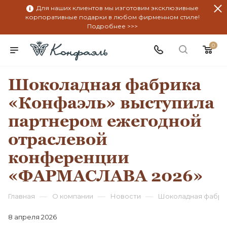
Для наших клиентов мы изготовим эксклюзивные
корпоративные подарки в любом фирменном стиле!
Подробнее >>>
0
Шоколадная фабрика
«Конфаэль» выступила
партнером ежегодной
отраслевой
конференции
«ФАРМАСЛАВА 2026»
—
—
—
Главная
О компании
Новости
Шоколадная фабри
8 апреля 2026