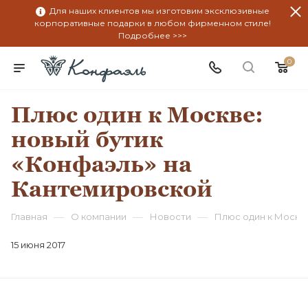
Для наших клиентов мы изготовим эксклюзивные
корпоративные подарки в любом фирменном стиле!
Подробнее >>>
0
Плюс один к Москве:
новый бутик
«Конфаэль» на
Кантемировской
—
—
—
Главная
О компании
Новости
Плюс один к Москве
15 июня 2017