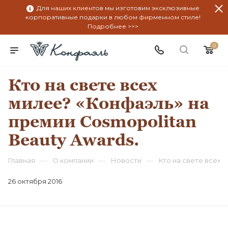
Для наших клиентов мы изготовим эксклюзивные
корпоративные подарки в любом фирменном стиле!
Подробнее >>>
0
Кто на свете всех
милее? «Конфаэль» на
премии Cosmopolitan
Beauty Awards.
—
—
—
Главная
О компании
Новости
Кто на свете всех 
26 октября 2016