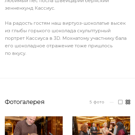
любимый пес посла Швейцарии бернский
зенненхунд Кассиус.
На радость гостям наш
виртуоз-шоколатье
высек
из глыбы горького шоколада скульптурный
портрет Кассиуса в 3D. Мохнатому участнику бала
его шоколадное отражение тоже пришлось
по вкусу.
Фотогалерея
5
фото
—