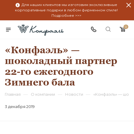
Для наших клиентов мы изготовим эксклюзивные
корпоративные подарки в любом фирменном стиле!
Подробнее >>>
0
«Конфаэль» —
шоколадный партнер
22-го ежегодного
Зимнего бала
—
—
—
Главная
О компании
Новости
«Конфаэль» — шоко
3 декабря 2019