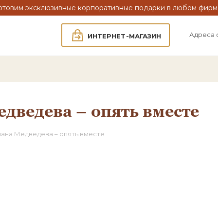
отовим эксклюзивные корпоративные подарки в любом фирм
Адреса 
ИНТЕРНЕТ-МАГАЗИН
дведева – опять вместе
лана Медведева – опять вместе