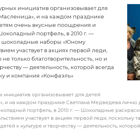
турных инициатив организовывает для
«Масленица», и на каждом празднике
детям очень вкусные поощрения и
 Шоколадный портфель, в 2010 г. —
. — шоколадные наборы «Юному
вием участвует в акциях первой леди,
 не только благотворительность, но и
рчеству — деятельность, которой всегда
ку и компания «Конфаэль»
х
инициатив организовывает для детей
», и на каждом празднике Светлана Медведева лично
околадный портфель, в 2010 г. — Шоколадные раскраски
льствием участвует в акциях первой леди, поскольку т
детей к культуре и творчеству — деятельность, которо