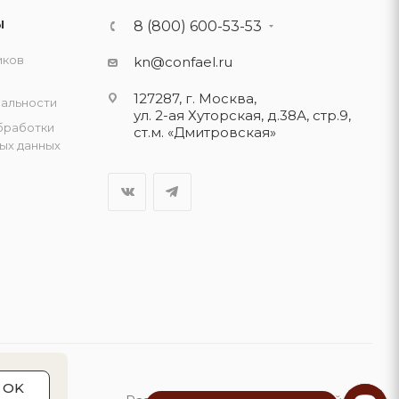
Ы
8 (800) 600-53-53
иков
kn@confael.ru
127287, г. Москва,
альности
ул. 2-ая Хуторская, д.38А, стр.9,
бработки
ст.м. «Дмитровская»
ых данных
OK