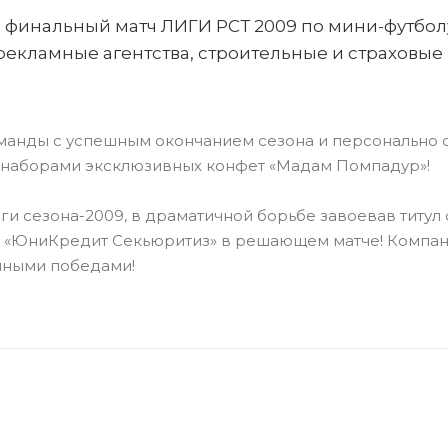
л финальный матч ЛИГИ РСТ 2009 по
мини-футбол
рекламные агентства, строительные и страховы
манды с успешным окончанием сезона и персонально 
 наборами эксклюзивных конфет «Мадам Помпадур»!
иги
сезона-2009
, в драматичной борьбе завоевав титул
а «ЮниКредит Секьюритиз» в решающем матче! Компан
ойными победами!