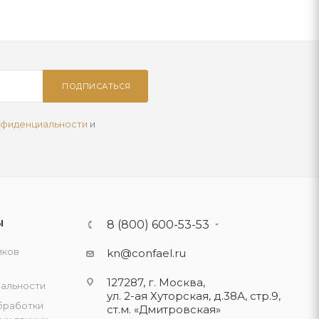
ПОДПИСАТЬСЯ
нфиденциальности
и
Ы
8 (800) 600-53-53
иков
kn@confael.ru
127287, г. Москва,
альности
ул. 2-ая Хуторская, д.38А, стр.9,
бработки
ст.м. «Дмитровская»