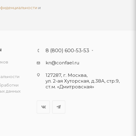
нфиденциальности
и
Ы
8 (800) 600-53-53
иков
kn@confael.ru
127287, г. Москва,
альности
ул. 2-ая Хуторская, д.38А, стр.9,
бработки
ст.м. «Дмитровская»
ых данных