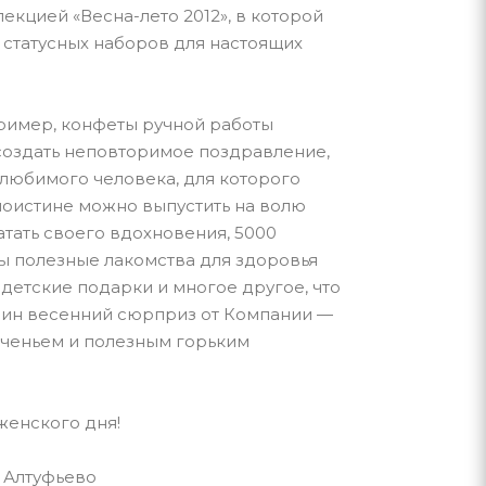
лекцией «
Весна-лето
2012», в которой
статусных наборов для настоящих
пример, конфеты ручной работы
создать неповторимое поздравление,
 любимого человека, для которого
 поистине можно выпустить на волю
тать своего вдохновения, 5000
ны полезные лакомства для здоровья
 детские подарки и многое другое, что
дин весенний сюрприз от Компании —
еченьем и полезным горьким
женского дня!
о Алтуфьево