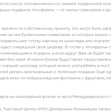
гости смогут познакомиться со свежей подарочной кол
ных подарков «Конфаэль» — от милых сувениров и до 
презент по собственному проекту. Это могут быть, на
ыми на них буквенными символами, из которых можно 
 подарить уже готову картину из шоколада или портрет
здаст очередной свой шедевр. В гостях у «Конфаэль»
поминающийся подарок, а если вдруг Вам не будет хва
вят без идей. В новом бутике будут также представле
е горький шоколад, который можно употреблять в пост,
елей делать оригинальные и полезные подарки. Еще о
гощала всех гостейшоколадным фонтаном с фруктами, п
арта на шоколадный фонтан в честь Международного 
63А, Торговый Центр «РИО Дмитровка» ближайшее метр