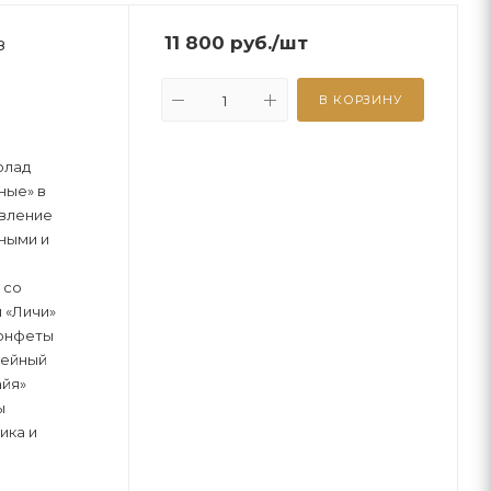
з
11 800
руб.
/шт
В КОРЗИНУ
олад
ные» в
авление
ными и
 со
 «Личи»
 онфеты
лейный
айя»
ы
ика и