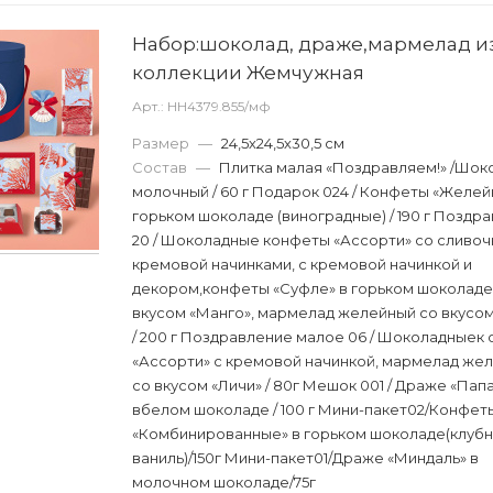
Набор:шоколад, драже,мармелад и
коллекции Жемчужная
Арт.: НН4379.855/мф
Размер
—
24,5х24,5х30,5 см
Состав
—
Плитка малая «Поздравляем!» /Шок
молочный / 60 г Подарок 024 / Конфеты «Желей
горьком шоколаде (виноградные) / 190 г Поздр
20 / Шоколадные конфеты «Ассорти» со сливоч
кремовой начинками, с кремовой начинкой и
декором,конфеты «Суфле» в горьком шоколаде
вкусом «Манго», мармелад желейный со вкусом
/ 200 г Поздравление малое 06 / Шоколадныек
«Ассорти» с кремовой начинкой, мармелад же
со вкусом «Личи» / 80г Мешок 001 / Драже «Пап
вбелом шоколаде / 100 г Мини-пакет02/Конфет
«Комбинированные» в горьком шоколаде(клубн
ваниль)/150г Мини-пакет01/Драже «Миндаль» в
молочном шоколаде/75г