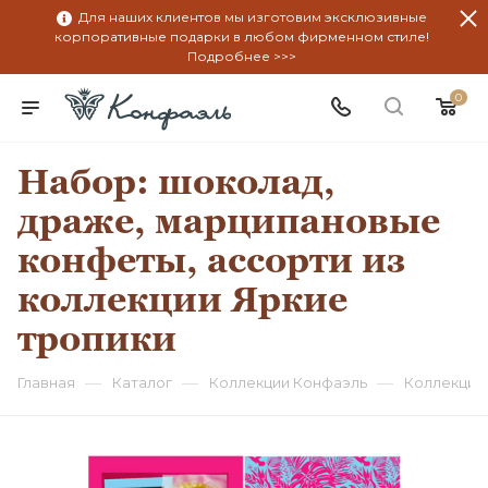
Для наших клиентов мы изготовим эксклюзивные
корпоративные подарки в любом фирменном стиле!
Подробнее >>>
0
Набор: шоколад,
драже, марципановые
конфеты, ассорти из
коллекции Яркие
тропики
—
—
—
Главная
Каталог
Коллекции Конфаэль
Коллекция