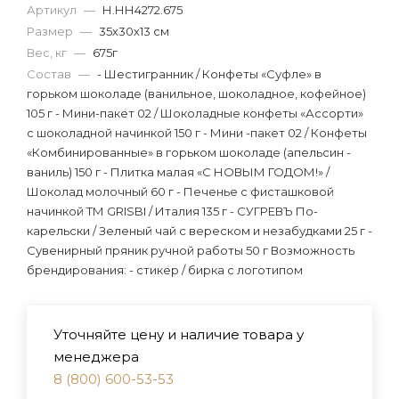
Артикул
—
Н.НН4272.675
Размер
—
35х30х13 см
Вес, кг
—
675г
Состав
—
- Шестигранник / Конфеты «Суфле» в
горьком шоколаде (ванильное, шоколадное, кофейное)
105 г - Мини-пакет 02 / Шоколадные конфеты «Ассорти»
с шоколадной начинкой 150 г - Мини -пакет 02 / Конфеты
«Комбинированные» в горьком шоколаде (апельсин -
ваниль) 150 г - Плитка малая «С НОВЫМ ГОДОМ!» /
Шоколад молочный 60 г - Печенье с фисташковой
начинкой ТМ GRISBI / Италия 135 г - СУГРЕВЪ По-
карельски / Зеленый чай с вереском и незабудками 25 г -
Сувенирный пряник ручной работы 50 г Возможность
брендирования: - стикер / бирка с логотипом
Уточняйте цену и наличие товара у
менеджера
8 (800) 600-53-53