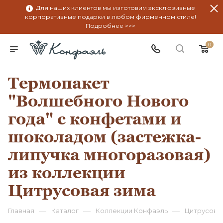
Для наших клиентов мы изготовим эксклюзивные
корпоративные подарки в любом фирменном стиле!
Подробнее >>>
0
Термопакет
"Волшебного Нового
года" с конфетами и
шоколадом (застежка-
липучка многоразовая)
из коллекции
Цитрусовая зима
—
—
—
Главная
Каталог
Коллекции Конфаэль
Цитрусова