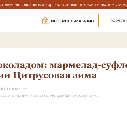
отовим эксклюзивные корпоративные подарки в любом фирм
Адреса 
ИНТЕРНЕТ-МАГАЗИН
коладом: мармелад-суфле,
ии Цитрусовая зима
—
овая зима
сорти, пряник, чай из коллекции Цитрусовая зима