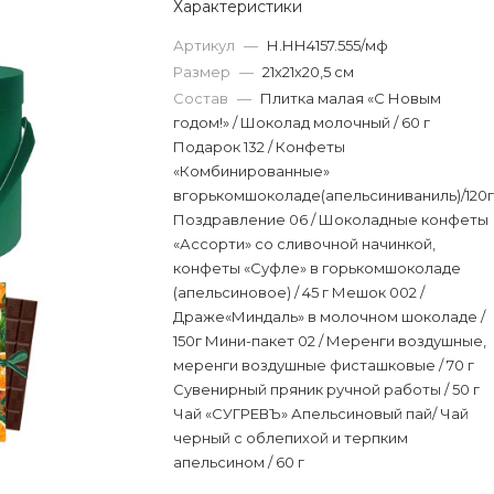
Характеристики
Артикул
—
Н.НН4157.555/мф
Размер
—
21х21х20,5 см
Состав
—
Плитка малая «С Новым
годом!» / Шоколад молочный / 60 г
Подарок 132 / Конфеты
«Комбинированные»
вгорькомшоколаде(апельсиниваниль)/120
Поздравление 06 / Шоколадные конфеты
«Ассорти» со сливочной начинкой,
конфеты «Суфле» в горькомшоколаде
(апельсиновое) / 45 г Мешок 002 /
Драже«Миндаль» в молочном шоколаде /
150г Мини-пакет 02 / Меренги воздушные,
меренги воздушные фисташковые / 70 г
Сувенирный пряник ручной работы / 50 г
Чай «СУГРЕВЪ» Апельсиновый пай/ Чай
черный с облепихой и терпким
апельсином / 60 г