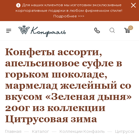
Для наших клиентов мы изготовим эксклюзивные
корпоративные подарки в любом фирменном стиле!
Подробнее >>>
0
Конфеты ассорти,
апельсиновое суфле в
горьком шоколаде,
мармелад желейный со
вкусом «Зеленая дыня»
200г из коллекции
Цитрусовая зима
—
—
—
Главная
Каталог
Коллекции Конфаэль
Цитрусова