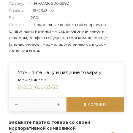
Артикул
—
Н.КС726.200-2292
Размер
—
19х23х3 см
Вес, кг
—
200г
Состав
—
Шоколадные конфеты «Ассорти» со
сливочными начинками, скремовой начинкой и
декором, конфеты «Суфле» в горьком шоколаде
(апельсиновое), мармелад желейный со вкусом
«Зеленая дыня»
Уточняйте цену и наличие товара у
менеджера
8 (800) 600-53-53
В КОРЗИНУ
Закажите партию товара со своей
корпоративной символикой