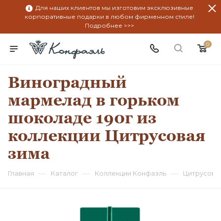
Для наших клиентов мы изготовим эксклюзивные
корпоративные подарки в любом фирменном стиле!
Подробнее >>>
0
Виноградный
мармелад в горьком
шоколаде 190г из
коллекции Цитрусовая
зима
—
—
—
Главная
Каталог
Коллекции Конфаэль
Цитрусова