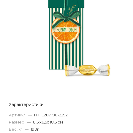
Характеристики
Артикул
—
Н.НЕ287.190-2292
Размер
—
8,5 х6,5х 18,5 см
Вес, кг
—
190г