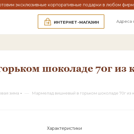
отовим эксклюзивные корпоративные подарки в любом фирм
Адреса 
ИНТЕРНЕТ-МАГАЗИН
орьком шоколаде 70г из 
—
овая зима
Мармелад вишневый в горьком шоколаде 70г из 
Характеристики