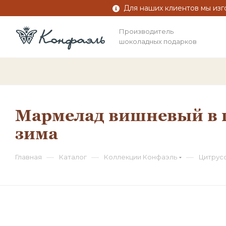
Для наших клиентов мы изг
Производитель
шоколадных подарков
Мармелад вишневый в г
зима
—
—
—
Главная
Каталог
Коллекции Конфаэль
Цитрус