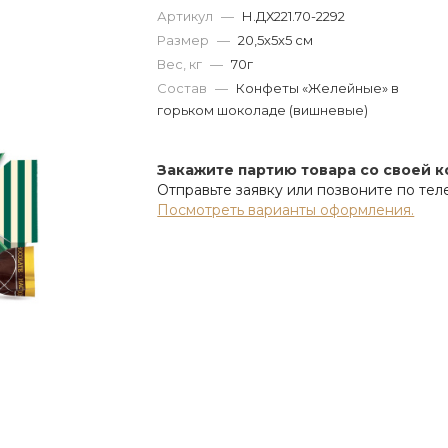
Артикул
—
Н.ДХ221.70-2292
Размер
—
20,5х5х5 см
Вес, кг
—
70г
Состав
—
Конфеты «Желейные» в
горьком шоколаде (вишневые)
Закажите партию товара со своей 
Отправьте заявку или позвоните по те
Посмотреть варианты оформления.