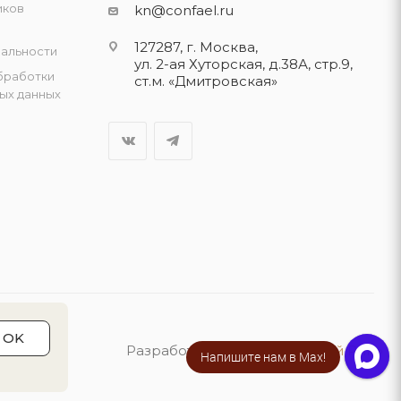
иков
kn@confael.ru
127287, г. Москва,
альности
ул. 2-ая Хуторская, д.38А, стр.9,
бработки
ст.м. «Дмитровская»
ых данных
OK
Разработка сайта:
«Четвёртый Рим»
Напишите нам в Max!