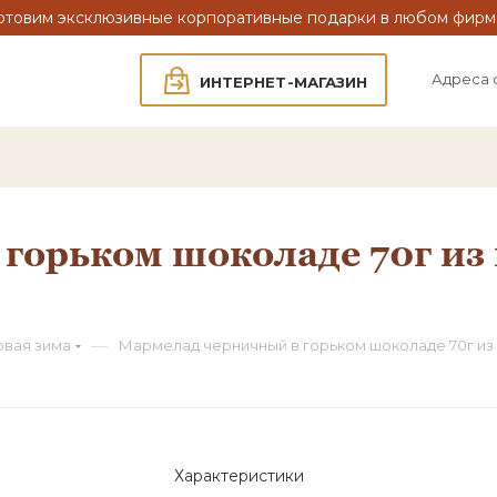
отовим эксклюзивные корпоративные подарки в любом фирм
Адреса 
ИНТЕРНЕТ-МАГАЗИН
горьком шоколаде 70г из
—
овая зима
Мармелад черничный в горьком шоколаде 70г из
Характеристики