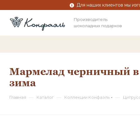
Для наших клиентов мы изг
Производитель
шоколадных подарков
Мармелад черничный в 
зима
—
—
—
Главная
Каталог
Коллекции Конфаэль
Цитрус