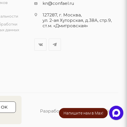
иков
kn@confael.ru
127287, г. Москва,
альности
ул. 2-ая Хуторская, д.38А, стр.9,
бработки
ст.м. «Дмитровская»
ых данных
OK
Разработка сайта:
«Четвёртый Рим»
Напишите нам в Max!