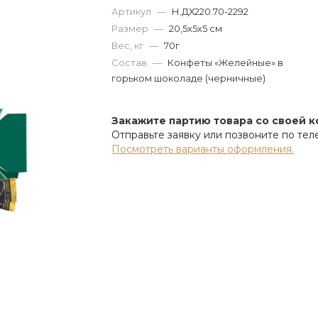
Артикул
—
Н.ДХ220.70-2292
Размер
—
20,5х5х5 см
Вес, кг
—
70г
Состав
—
Конфеты «Желейные» в
горьком шоколаде (черничные)
Закажите партию товара со своей 
Отправьте заявку или позвоните по те
Посмотреть варианты оформления.