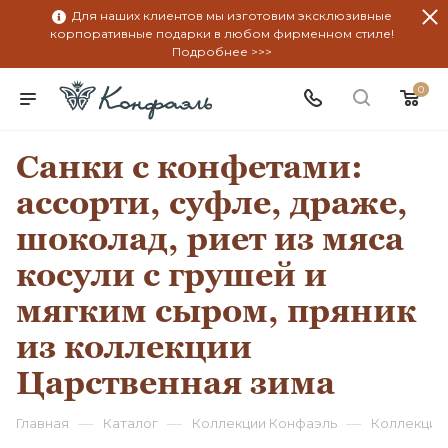
Для наших клиентов мы изготовим эксклюзивные
корпоративные подарки в любом фирменном стиле!
Подробнее >>>
0
Санки с конфетами:
ассорти, суфле, драже,
шоколад, риет из мяса
косули с грушей и
мягким сыром, пряник
из коллекции
Царственная зима
—
—
—
Главная
Каталог
Коллекции Конфаэль
Коллекция