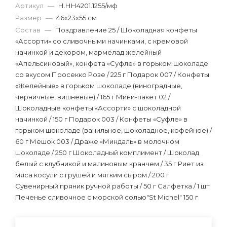
Артикул
—
Н.НН4201.1255/мф
Размер
—
46х23х55 см
Состав
—
Поздравление 25 / Шоколадная конфеты
«Ассорти» со сливочными начинками, с кремовой
начинкой и декором, мармелад желейный
«Апельсиновый», конфета «Суфле» в горьком шоколаде
со вкусом Просекко Розе / 225 г Подарок 007 / Конфеты
«Желейные» в горьком шоколаде (виноградные,
черничные, вишневые) / 165 г Мини-пакет 02 /
Шоколадные конфеты «Ассорти» с шоколадной
начинкой / 150 г Подарок 003 / Конфеты «Суфле» в
горьком шоколаде (ванильное, шоколадное, кофейное) /
60 г Мешок 003 / Драже «Миндаль» в молочном
шоколаде / 250 г Шоколадный комплимент / Шоколад
белый с клубникой и малиновым кранчем / 35 г Риет из
мяса косули с грушей и мягким сыром / 200 г
Сувенирный пряник ручной работы / 50 г Салфетка / 1 шт
Печенье сливочное с морской солью"St Michel" 150 г