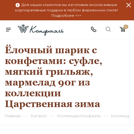
Для наших клиентов мы изготовим эксклюзивные
корпоративные подарки в любом фирменном стиле!
Подробнее >>>
0
Ёлочный шарик с
конфетами: суфле,
мягкий грильяж,
мармелад 90г из
коллекции
Царственная зима
—
—
—
Главная
Каталог
Коллекции Конфаэль
Коллекция