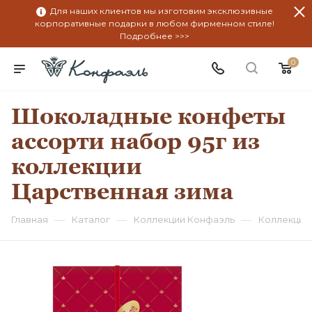
Для наших клиентов мы изготовим эксклюзивные
корпоративные подарки в любом фирменном стиле!
Подробнее >>>
0
Шоколадные конфеты
ассорти набор 95г из
коллекции
Царственная зима
—
—
—
Главная
Каталог
Коллекции Конфаэль
Коллекция