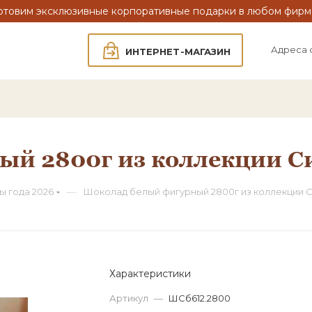
отовим эксклюзивные корпоративные подарки в любом фирм
Адреса 
ИНТЕРНЕТ-МАГАЗИН
й 2800г из коллекции С
—
 года 2026
Шоколад белый фигурный 2800г из коллекции С
Характеристики
Артикул
—
ШСб612.2800