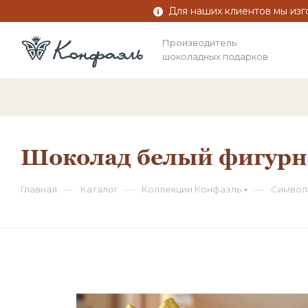
Для наших клиентов мы изг
Производитель
шоколадных подарков
Шоколад белый фигурны
—
—
—
Главная
Каталог
Коллекции Конфаэль
Символы