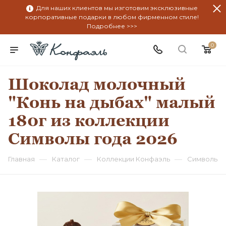
Для наших клиентов мы изготовим эксклюзивные
корпоративные подарки в любом фирменном стиле!
Подробнее >>>
0
Шоколад молочный
"Конь на дыбах" малый
180г из коллекции
Символы года 2026
—
—
—
Главная
Каталог
Коллекции Конфаэль
Символы г