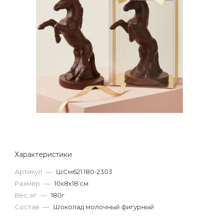
Характеристики
Артикул
—
ШСм621.180-2303
Размер
—
10х8х18 см
Вес, кг
—
180г
Состав
—
Шоколад молочный фигурный