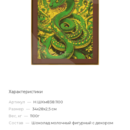
Характеристики
Артикул
—
Н.ШКм838.1100
Размер
—
34х28х2,5 см
Вес, кг
—
1100г
Состав
—
Шоколад молочный фигурный с декором