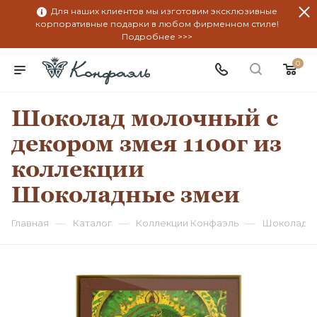
Для наших клиентов мы изготовим эксклюзивные
корпоративные подарки в любом фирменном стиле!
Подробнее >>>
0
Шоколад молочный с
декором змея 1100г из
коллекции
Шоколадные змеи
—
—
—
Главная
Каталог
Коллекции Конфаэль
Шоколадны