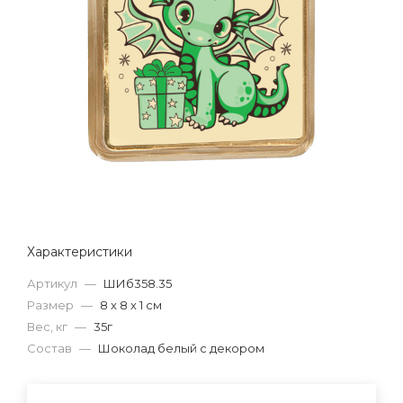
Характеристики
Артикул
—
ШИб358.35
Размер
—
8 х 8 х 1 см
Вес, кг
—
35г
Состав
—
Шоколад белый с декором