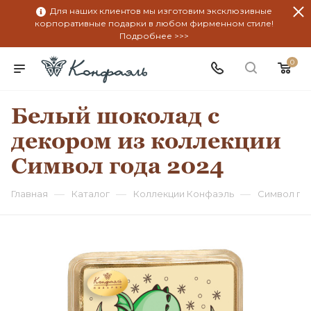
Для наших клиентов мы изготовим эксклюзивные
корпоративные подарки в любом фирменном стиле!
Подробнее >>>
0
Белый шоколад с
декором из коллекции
Символ года 2024
—
—
—
Главная
Каталог
Коллекции Конфаэль
Символ год