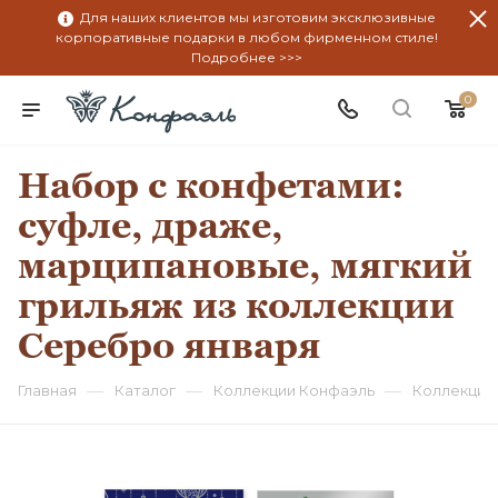
Для наших клиентов мы изготовим эксклюзивные
корпоративные подарки в любом фирменном стиле!
Подробнее >>>
0
Набор с конфетами:
суфле, драже,
марципановые, мягкий
грильяж из коллекции
Серебро января
—
—
—
Главная
Каталог
Коллекции Конфаэль
Коллекция